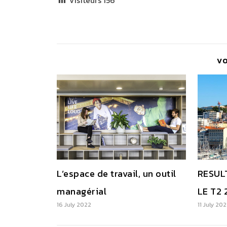
Visiteurs
156
V
L’espace de travail, un outil
RESUL
managérial
LE T2 
16 July 2022
11 July 20