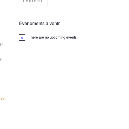
LOGICIEL
Évènements à venir
There are no upcoming events.
Notice
er
s
a
n
rés