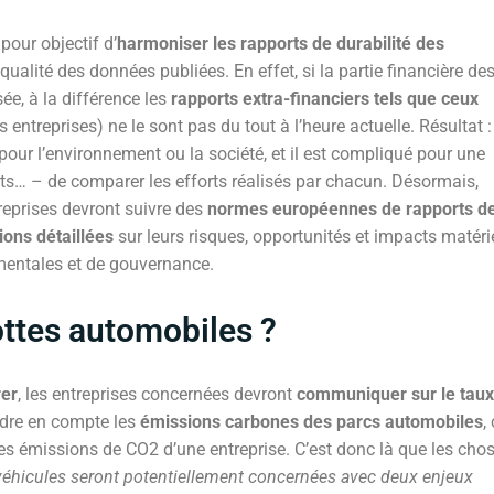
pour objectif d’
harmoniser les rapports de durabilité des
a qualité des données publiées. En effet, si la partie financière de
ée, à la différence les
rapports extra-financiers tels que ceux
 entreprises) ne le sont pas du tout à l’heure actuelle. Résultat :
 pour l’environnement ou la société, et il est compliqué pour une
nts… – de comparer les efforts réalisés par chacun. Désormais,
reprises devront suivre des
normes européennes de rapports d
ions détaillées
sur leurs risques, opportunités et impacts matéri
ementales et de gouvernance.
ottes automobiles ?
rer
, les entreprises concernées devront
communiquer sur le taux
ndre en compte les
émissions carbones des parcs automobiles
,
es émissions de CO2 d’une entreprise. C’est donc là que les cho
 véhicules seront potentiellement concernées avec deux enjeux